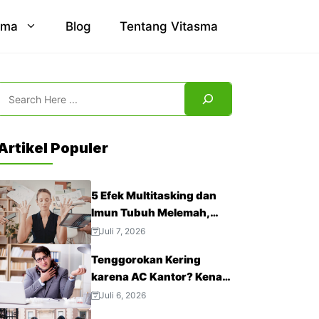
sma
Blog
Tentang Vitasma
Search
Artikel Populer
5 Efek Multitasking dan
Imun Tubuh Melemah,
Jangan Abaikan!
Juli 7, 2026
Tenggorokan Kering
karena AC Kantor? Kenali
4 Cara Mengatasinya
Juli 6, 2026