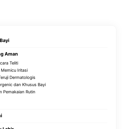
Bayi
ng Aman
ra Teliti
Memicu Iritasi
eruji Dermatologis
ergenic dan Khusus Bayi
m Pemakaian Rutin
i
u Lahir