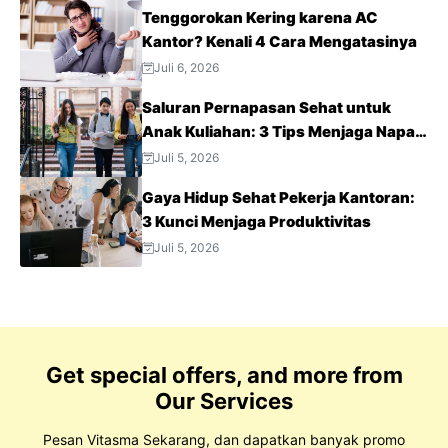
Tenggorokan Kering karena AC
Kantor? Kenali 4 Cara Mengatasinya
Juli 6, 2026
Saluran Pernapasan Sehat untuk
Anak Kuliahan: 3 Tips Menjaga Napas
Tetap Optimal di Tengah Aktivitas
Juli 5, 2026
Padat
Gaya Hidup Sehat Pekerja Kantoran:
3 Kunci Menjaga Produktivitas
Juli 5, 2026
Get special offers, and more from
Our Services
Pesan Vitasma Sekarang, dan dapatkan banyak promo