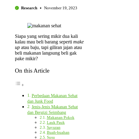
Research
November 19, 2023
Siapa yang sering mikir dua kali
kalau mau beli barang seperti
make
up
atau baju, tapi giliran jajan atau
beli makanan langsung beli gak
pake mikir?
On this Article
Perbedaan Makanan Sehat
dan Junk Food
Jenis-Jenis Makanan Sehat
dan Bergizi Seimbang
Makanan Pokok
Lauk Pauk
Sayuran
Buah-buahan
Susu