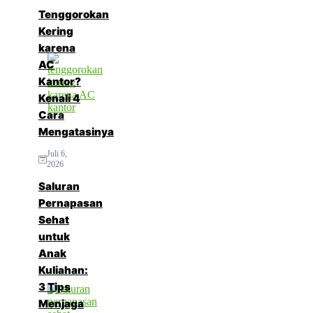
Tenggorokan
Kering
karena
AC
Kantor?
Kenali 4
Cara
Mengatasinya
Juli 6,
2026
Saluran
Pernapasan
Sehat
untuk
Anak
Kuliahan:
3 Tips
Menjaga