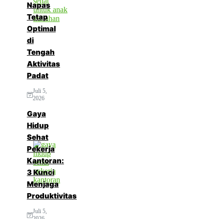
Napas
Tetap
Optimal
di
Tengah
Aktivitas
Padat
Juli 5,
2026
Gaya
Hidup
Sehat
Pekerja
Kantoran:
3 Kunci
Menjaga
Produktivitas
Juli 5,
2026