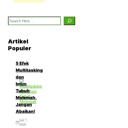
Search
Artikel
Populer
5 Efek
Multitasking
dan
Imun
Tubuh
Melemah,
Jangan
Abaikan!
Juli 7,
2026