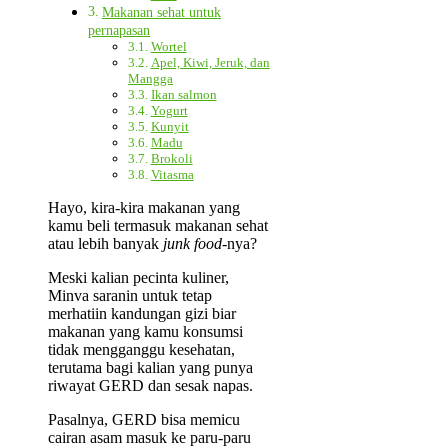
Makanan sehat untuk
pernapasan
Wortel
Apel, Kiwi, Jeruk, dan
Mangga
Ikan salmon
Yogurt
Kunyit
Madu
Brokoli
Vitasma
Hayo, kira-kira makanan yang
kamu beli termasuk makanan sehat
atau lebih banyak
junk food
-nya?
Meski kalian pecinta kuliner,
Minva saranin untuk tetap
merhatiin kandungan gizi biar
makanan yang kamu konsumsi
tidak mengganggu kesehatan,
terutama bagi kalian yang punya
riwayat GERD dan sesak napas.
Pasalnya, GERD bisa memicu
cairan asam masuk ke paru-paru