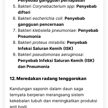
Penyebab gangguan pernapasan
Bakteri
Corynebacterium spp
:
Penyebab
difteri
Bakteri
escherichia coli
:
Penyebab
gangguan pencernaan
Bakteri
klebsiella pneumoniae
:
Penyebab
Pneumonia
Bakteri
proteus mirabilis
:
Penyebab
Infeksi Saluran Kemih (ISK)
Bakteri
pseudomonas aeruginosa
:
Penyebab Infeksi Saluran Kemih (ISK)
dan Pneumonia
12. Meredakan radang tenggorokan
Kandungan saponin dalam daun saga
ternyata berperan merangsang sistem
kekebalan tubuh dan meningkatkan produksi
anti bodi.