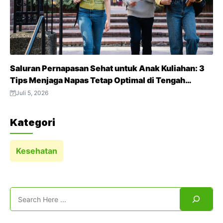
Saluran Pernapasan Sehat untuk Anak Kuliahan: 3
Tips Menjaga Napas Tetap Optimal di Tengah
Aktivitas Padat
Juli 5, 2026
Kategori
Kesehatan
Search