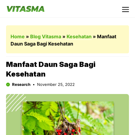
Langsung
ke
Me
isi
Home
»
Blog Vitasma
»
Kesehatan
»
Manfaat
Daun Saga Bagi Kesehatan
Manfaat Daun Saga Bagi
Kesehatan
Research
November 25, 2022