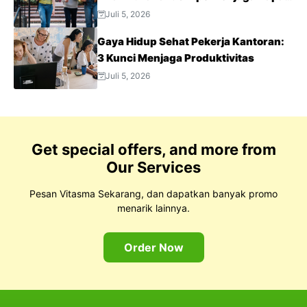
Tetap Optimal di Tengah Aktivitas
Juli 5, 2026
Padat
Gaya Hidup Sehat Pekerja Kantoran:
3 Kunci Menjaga Produktivitas
Juli 5, 2026
Get special offers, and more from
Our Services
Pesan Vitasma Sekarang, dan dapatkan banyak promo
menarik lainnya.
Order Now