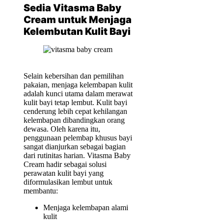
Sedia Vitasma Baby
Cream untuk Menjaga
Kelembutan Kulit Bayi
Selain kebersihan dan pemilihan
pakaian, menjaga kelembapan kulit
adalah kunci utama dalam merawat
kulit bayi tetap lembut. Kulit bayi
cenderung lebih cepat kehilangan
kelembapan dibandingkan orang
dewasa. Oleh karena itu,
penggunaan pelembap khusus bayi
sangat dianjurkan sebagai bagian
dari rutinitas harian. Vitasma Baby
Cream hadir sebagai solusi
perawatan kulit bayi yang
diformulasikan lembut untuk
membantu:
Menjaga kelembapan alami
kulit