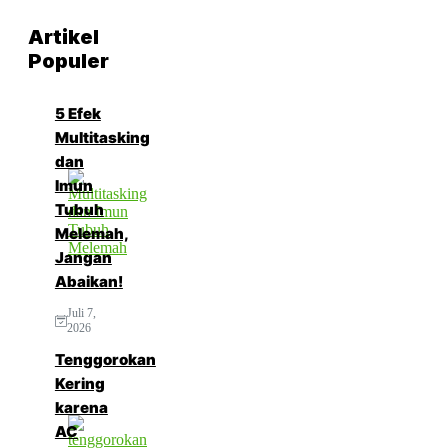
Artikel
Populer
5 Efek
Multitasking
dan
Imun
Tubuh
Melemah,
Jangan
Abaikan!
Juli 7,
2026
Tenggorokan
Kering
karena
AC