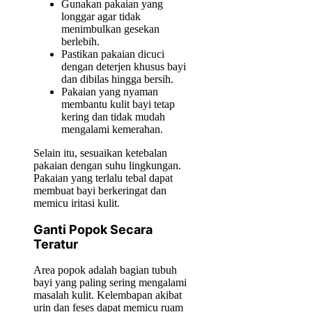
Gunakan pakaian yang
longgar agar tidak
menimbulkan gesekan
berlebih.
Pastikan pakaian dicuci
dengan deterjen khusus bayi
dan dibilas hingga bersih.
Pakaian yang nyaman
membantu kulit bayi tetap
kering dan tidak mudah
mengalami kemerahan.
Selain itu, sesuaikan ketebalan
pakaian dengan suhu lingkungan.
Pakaian yang terlalu tebal dapat
membuat bayi berkeringat dan
memicu iritasi kulit.
Ganti Popok Secara
Teratur
Area popok adalah bagian tubuh
bayi yang paling sering mengalami
masalah kulit. Kelembapan akibat
urin dan feses dapat memicu ruam