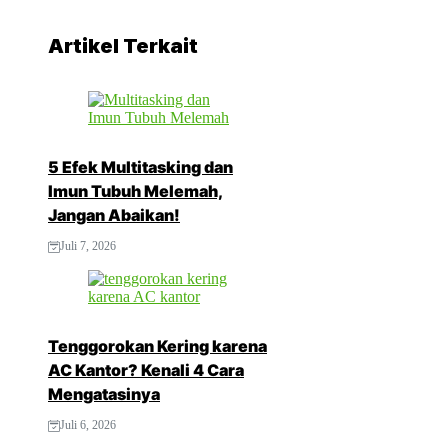
Pinterest
Artikel Terkait
5 Efek Multitasking dan
Imun Tubuh Melemah,
Jangan Abaikan!
Juli 7, 2026
Tenggorokan Kering karena
AC Kantor? Kenali 4 Cara
Mengatasinya
Juli 6, 2026