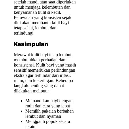
setelah mandi atau saat diperlukan
untuk menjaga kelembutan dan
kenyamanan kulit si kecil.
Perawatan yang konsisten sejak
dini akan membantu kulit bayi
tetap sehat, lembut, dan
terlindungi.
Kesimpulan
Merawat kulit bayi tetap lembut
membutuhkan perhatian dan
konsistensi. Kulit bayi yang masih
sensitif memerlukan perlindungan
ekstra agar terhindar dari iritasi,
ruam, dan kekeringan. Beberapa
langkah penting yang dapat
dilakukan meliputi:
Memandikan bayi dengan
rutin dan cara yang tepat
Memilih pakaian berbahan
lembut dan nyaman
Mengganti popok secara
teratur