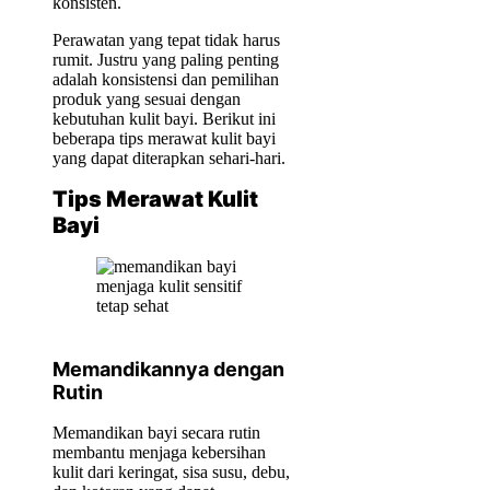
konsisten.
Perawatan yang tepat tidak harus
rumit. Justru yang paling penting
adalah konsistensi dan pemilihan
produk yang sesuai dengan
kebutuhan kulit bayi. Berikut ini
beberapa tips merawat kulit bayi
yang dapat diterapkan sehari-hari.
Tips Merawat Kulit
Bayi
Memandikannya dengan
Rutin
Memandikan bayi secara rutin
membantu menjaga kebersihan
kulit dari keringat, sisa susu, debu,