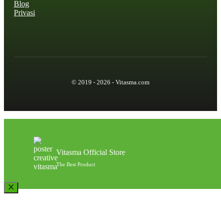
Blog
Privasi
© 2019 - 2026 - Vitasma.com
Vitasma Official Store
The Best Product
Close