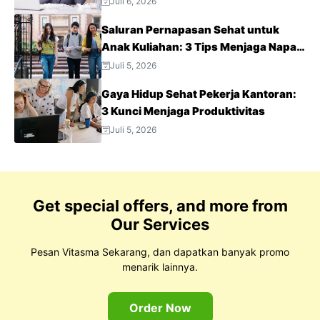
Juli 6, 2026
Saluran Pernapasan Sehat untuk
Anak Kuliahan: 3 Tips Menjaga Napas
Tetap Optimal di Tengah Aktivitas
Juli 5, 2026
Padat
Gaya Hidup Sehat Pekerja Kantoran:
3 Kunci Menjaga Produktivitas
Juli 5, 2026
Get special offers, and more from
Our Services
Pesan Vitasma Sekarang, dan dapatkan banyak promo
menarik lainnya.
Order Now