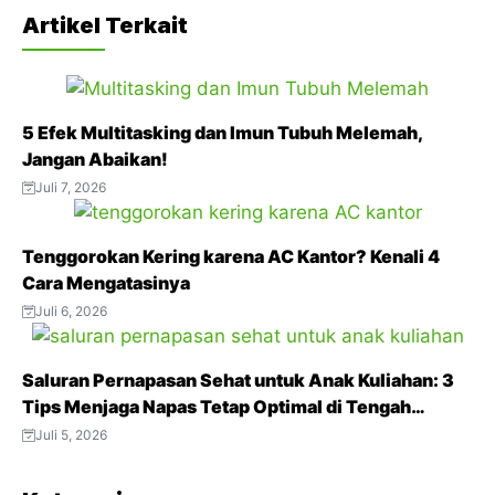
a
w
h
e
i
Artikel Terkait
c
i
a
l
n
e
t
t
e
t
b
t
s
g
e
5 Efek Multitasking dan Imun Tubuh Melemah,
o
e
A
r
r
Jangan Abaikan!
o
r
p
a
e
Juli 7, 2026
k
p
m
s
t
Tenggorokan Kering karena AC Kantor? Kenali 4
Cara Mengatasinya
Juli 6, 2026
Saluran Pernapasan Sehat untuk Anak Kuliahan: 3
Tips Menjaga Napas Tetap Optimal di Tengah
Aktivitas Padat
Juli 5, 2026