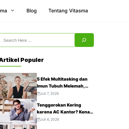
sma
Blog
Tentang Vitasma
Search
Artikel Populer
5 Efek Multitasking dan
Imun Tubuh Melemah,
Jangan Abaikan!
Juli 7, 2026
Tenggorokan Kering
karena AC Kantor? Kenali
4 Cara Mengatasinya
Juli 6, 2026