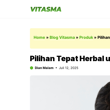
Langsung
ke
isi
Home
»
Blog Vitasma
»
Produk
»
Piliha
Pilihan Tepat Herbal
Dian Malam
Juli 12, 2025