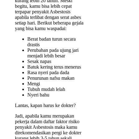
kurang lebih 20 tahun. Meski
begitu, kamu bisa lebih cepat
terpapar penyakit Asbestosis
apabila terlibat dengan serat asbes
setiap hari. Berikut beberapa gejala
yang bisa kamu waspadai:
Berat badan turun secara
drastis
Perubahan pada ujung jari
menjadi lebih besar
Sesak napas
Batuk kering terus menerus
Rasa nyeri pada dada
Penurunan nafsu makan
Mengi
Tubuh mudah lelah
Nyeri bahu
Lantas, kapan harus ke dokter?
Jadi, apabila kamu merupakan
pekerja dalam daftar faktor risiko
penyakit Asbestosis maka kamu
direkomendasikan pergi ke dokter
kurang lebih 3-5 tahun sekali