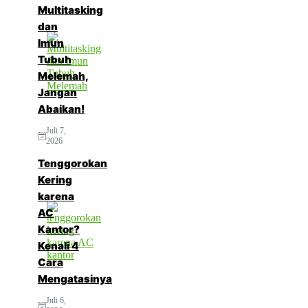
Multitasking
dan
Imun
Tubuh
Melemah,
Jangan
Abaikan!
Juli 7,
2026
Tenggorokan
Kering
karena
AC
Kantor?
Kenali 4
Cara
Mengatasinya
Juli 6,