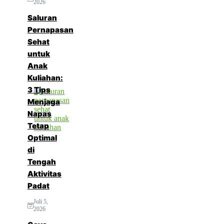
2026
Saluran
Pernapasan
Sehat
untuk
Anak
Kuliahan:
3 Tips
Menjaga
Napas
Tetap
Optimal
di
Tengah
Aktivitas
Padat
Juli 5,
2026