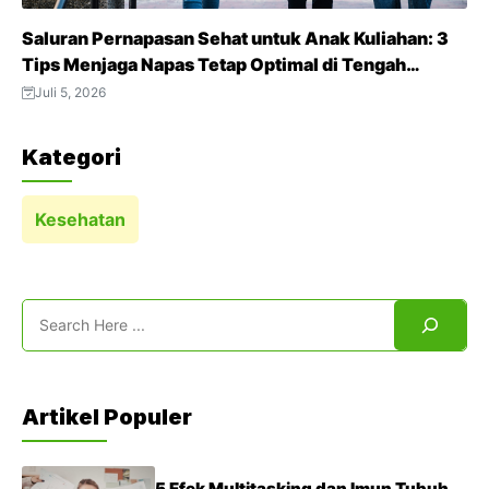
Saluran Pernapasan Sehat untuk Anak Kuliahan: 3
Tips Menjaga Napas Tetap Optimal di Tengah
Aktivitas Padat
Juli 5, 2026
Kategori
Kesehatan
Search
Artikel Populer
5 Efek Multitasking dan Imun Tubuh