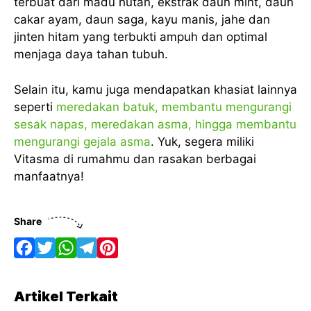
terbuat dari madu hutan, ekstrak daun mint, daun
cakar ayam, daun saga, kayu manis, jahe dan
jinten hitam yang terbukti ampuh dan optimal
menjaga daya tahan tubuh.
Selain itu, kamu juga mendapatkan khasiat lainnya
seperti
meredakan batuk, membantu mengurangi
sesak napas, meredakan asma, hingga membantu
mengurangi gejala asma
. Yuk, segera miliki
Vitasma di rumahmu dan rasakan berbagai
manfaatnya!
Share
F
T
W
T
P
a
w
h
e
i
Artikel Terkait
c
i
a
l
n