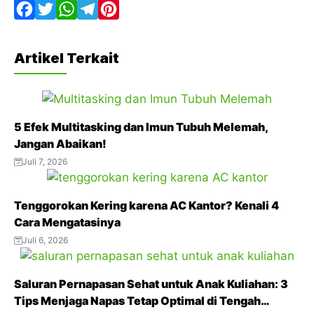
F
T
W
T
P
a
w
h
e
i
Artikel Terkait
c
i
a
l
n
e
t
t
e
t
b
t
s
g
e
5 Efek Multitasking dan Imun Tubuh Melemah,
o
e
A
r
r
Jangan Abaikan!
o
r
p
a
e
Juli 7, 2026
k
p
m
s
t
Tenggorokan Kering karena AC Kantor? Kenali 4
Cara Mengatasinya
Juli 6, 2026
Saluran Pernapasan Sehat untuk Anak Kuliahan: 3
Tips Menjaga Napas Tetap Optimal di Tengah