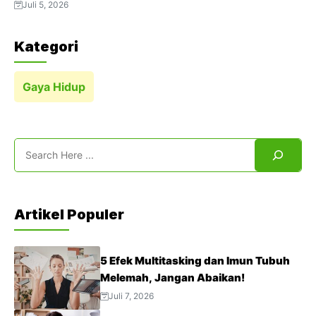
Aktivitas Padat
Juli 5, 2026
Kategori
Gaya Hidup
Search
Artikel Populer
5 Efek Multitasking dan Imun Tubuh
Melemah, Jangan Abaikan!
Juli 7, 2026