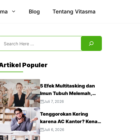
sma
Blog
Tentang Vitasma
Search
Artikel Populer
5 Efek Multitasking dan
Imun Tubuh Melemah,
Jangan Abaikan!
Juli 7, 2026
Tenggorokan Kering
karena AC Kantor? Kenali
4 Cara Mengatasinya
Juli 6, 2026