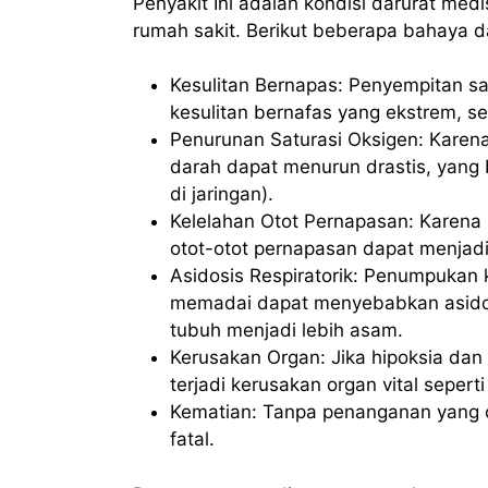
Penyakit Ini adalah kondisi darurat m
rumah sakit. Berikut beberapa bahaya da
Kesulitan Bernapas: Penyempitan s
kesulitan bernafas yang ekstrem, s
Penurunan Saturasi Oksigen: Karena
darah dapat menurun drastis, yang
di jaringan).
Kelelahan Otot Pernapasan: Karena
otot-otot pernapasan dapat menjad
Asidosis Respiratorik: Penumpukan k
memadai dapat menyebabkan asidosi
tubuh menjadi lebih asam.
Kerusakan Organ: Jika hipoksia dan a
terjadi kerusakan organ vital sepert
Kematian: Tanpa penanganan yang ce
fatal.