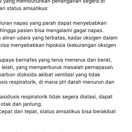
edis yang membutuhkan penanganan segera di
ri status amsatikus:
aluran napas yang parah dapat menyebabkan
ehingga pasien bisa mengalami gagal napas.
 aliran udara yang terbatas, kadar oksigen dalam
 bisa menyebabkan hipoksia (kekurangan oksigen
 upaya bernafas yang terus menerus dan berat,
i lelah, yang memperburuk masalah pernapasan.
arbon dioksida akibat ventilasi yang tidak
s respiratorik, di mana pH darah menurun dan
sidosis respiratorik tidak segera diatasi, dapat
i otak dan jantung.
pat dan tepat, status amsatikus bisa berakibat