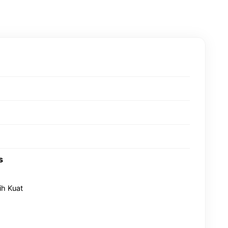
s
h Kuat