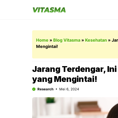
Langsung
ke
isi
Home
»
Blog Vitasma
»
Kesehatan
»
Ja
Mengintai!
Jarang Terdengar, In
yang Mengintai!
Research
Mei 6, 2024