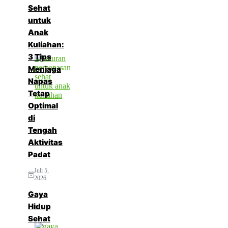
Sehat
untuk
Anak
Kuliahan:
3 Tips
Menjaga
Napas
Tetap
Optimal
di
Tengah
Aktivitas
Padat
Juli 5,
2026
Gaya
Hidup
Sehat