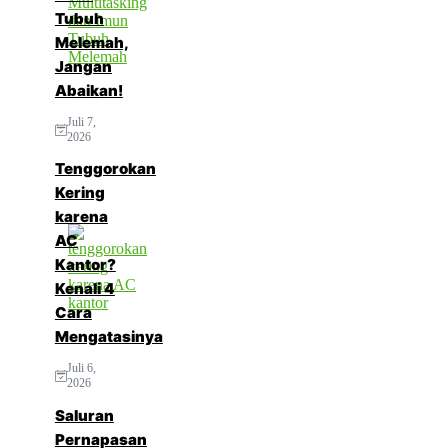
Tubuh
Melemah,
Jangan
Abaikan!
Juli 7,
2026
Tenggorokan
Kering
karena
AC
Kantor?
Kenali 4
Cara
Mengatasinya
Juli 6,
2026
Saluran
Pernapasan