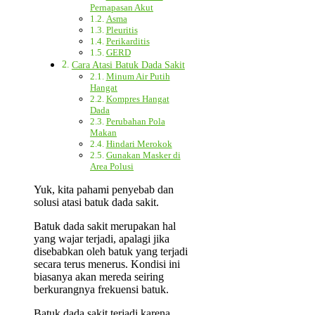
Pernapasan Akut
Asma
Pleuritis
Perikarditis
GERD
Cara Atasi Batuk Dada Sakit
Minum Air Putih
Hangat
Kompres Hangat
Dada
Perubahan Pola
Makan
Hindari Merokok
Gunakan Masker di
Area Polusi
Yuk, kita pahami penyebab dan
solusi atasi batuk dada sakit.
Batuk dada sakit merupakan hal
yang wajar terjadi, apalagi jika
disebabkan oleh batuk yang terjadi
secara terus menerus. Kondisi ini
biasanya akan mereda seiring
berkurangnya frekuensi batuk.
Batuk dada sakit terjadi karena