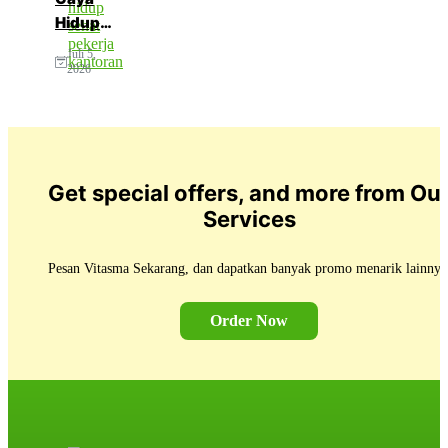
3 Tips
Hidup
Menjaga
Sehat
Juli 5,
Napas
Pekerja
2026
Tetap
Kantoran:
Optimal
3 Kunci
di
Menjaga
Tengah
Produktivitas
Aktivitas
Get special offers, and more from Ou
Padat
Services
Pesan Vitasma Sekarang, dan dapatkan banyak promo menarik lainnya
Order Now