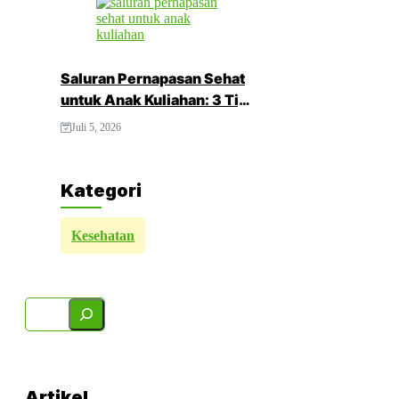
Saluran Pernapasan Sehat
untuk Anak Kuliahan: 3 Tips
Menjaga Napas Tetap
Juli 5, 2026
Optimal di Tengah Aktivitas
Padat
Kategori
Kesehatan
Search
Artikel