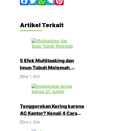
Facebook
Twitter
WhatsApp
Telegram
Pinterest
Artikel Terkait
5 Efek Multitasking dan
Imun Tubuh Melemah,
Jangan Abaikan!
Juli 7, 2026
Tenggorokan Kering karena
AC Kantor? Kenali 4 Cara
Mengatasinya
Juli 6, 2026