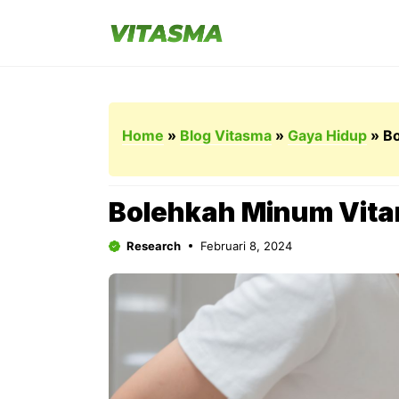
Langsung
ke
isi
Home
»
Blog Vitasma
»
Gaya Hidup
»
Bo
Bolehkah Minum Vitam
Research
Februari 8, 2024