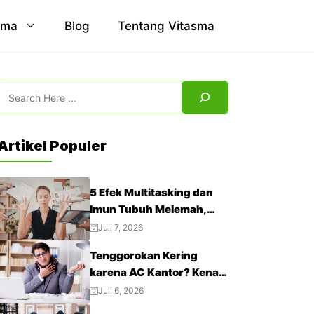
sma
Blog
Tentang Vitasma
Search
Artikel Populer
5 Efek Multitasking dan
Imun Tubuh Melemah,
Jangan Abaikan!
Juli 7, 2026
Tenggorokan Kering
karena AC Kantor? Kenali
4 Cara Mengatasinya
Juli 6, 2026