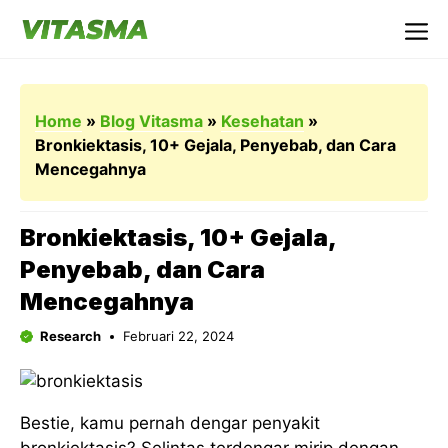
Langsung
ke
Me
isi
Home
»
Blog Vitasma
»
Kesehatan
»
Bronkiektasis, 10+ Gejala, Penyebab, dan Cara
Mencegahnya
Bronkiektasis, 10+ Gejala,
Penyebab, dan Cara
Mencegahnya
Research
Februari 22, 2024
Bestie, kamu pernah dengar penyakit
bronkiektasis? Selintas terdengar mirip dengan