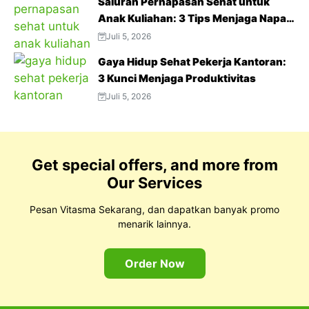
Saluran Pernapasan Sehat untuk
Anak Kuliahan: 3 Tips Menjaga Napas
Tetap Optimal di Tengah Aktivitas
Juli 5, 2026
Padat
Gaya Hidup Sehat Pekerja Kantoran:
3 Kunci Menjaga Produktivitas
Juli 5, 2026
Get special offers, and more from
Our Services
Pesan Vitasma Sekarang, dan dapatkan banyak promo
menarik lainnya.
Order Now