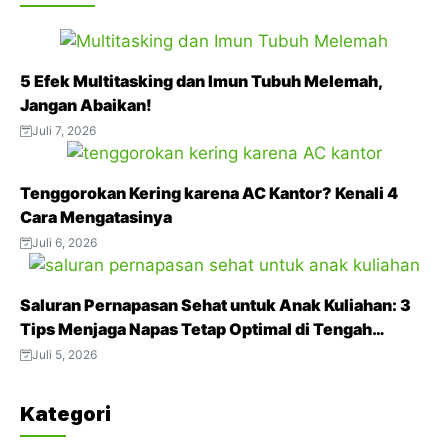
c
i
a
l
n
e
t
t
e
t
b
t
s
g
e
5 Efek Multitasking dan Imun Tubuh Melemah,
o
e
A
r
r
Jangan Abaikan!
o
r
p
a
e
Juli 7, 2026
k
p
m
s
t
Tenggorokan Kering karena AC Kantor? Kenali 4
Cara Mengatasinya
Juli 6, 2026
Saluran Pernapasan Sehat untuk Anak Kuliahan: 3
Tips Menjaga Napas Tetap Optimal di Tengah
Aktivitas Padat
Juli 5, 2026
Kategori