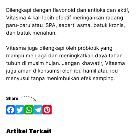
Dilengkapi dengan flavonoid dan antioksidan aktif,
Vitasma 4 kali lebih efektif meringankan radang
paru-paru atau ISPA, seperti asma, batuk kronis,
dan batuk menahun.
Vitasma juga dilengkapi oleh probiotik yang
mampu menjaga dan meningkatkan daya tahan
tubuh di musim hujan. Jangan khawatir, Vitasma
juga aman dikonsumsi oleh ibu hamil atau ibu
menyusui tanpa menimbulkan efek samping.
Share
F
T
W
T
P
a
w
h
e
i
Artikel Terkait