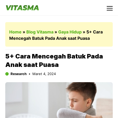
Langsung
ke
Me
isi
Home
»
Blog Vitasma
»
Gaya Hidup
»
5+ Cara
Mencegah Batuk Pada Anak saat Puasa
5+ Cara Mencegah Batuk Pada
Anak saat Puasa
Research
Maret 4, 2024