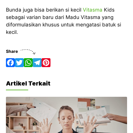
Bunda juga bisa berikan si kecil
Vitasma
Kids
sebagai varian baru dari Madu Vitasma yang
diformulasikan khusus untuk mengatasi batuk si
kecil.
Share
F
T
W
T
P
a
w
h
e
i
Artikel Terkait
c
i
a
l
n
e
t
t
e
t
b
t
s
g
e
o
e
A
r
r
o
r
p
a
e