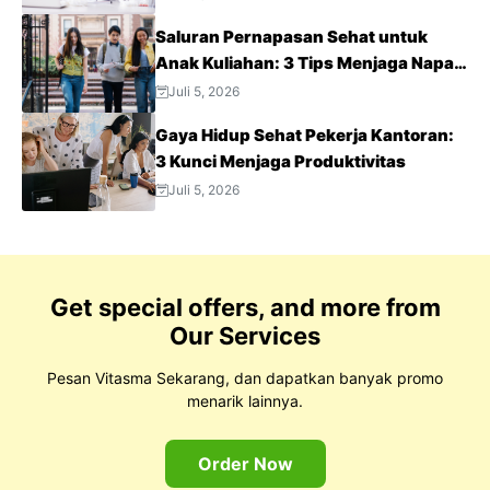
Saluran Pernapasan Sehat untuk
Anak Kuliahan: 3 Tips Menjaga Napas
Tetap Optimal di Tengah Aktivitas
Juli 5, 2026
Padat
Gaya Hidup Sehat Pekerja Kantoran:
3 Kunci Menjaga Produktivitas
Juli 5, 2026
Get special offers, and more from
Our Services
Pesan Vitasma Sekarang, dan dapatkan banyak promo
menarik lainnya.
Order Now