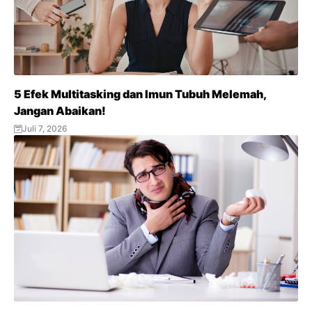
k
p
m
s
t
5 Efek Multitasking dan Imun Tubuh Melemah,
Jangan Abaikan!
Juli 7, 2026