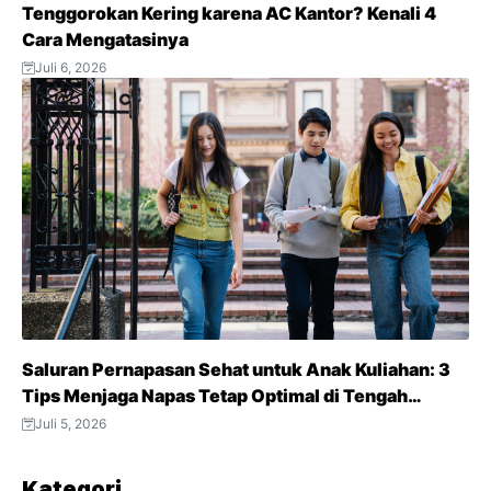
Tenggorokan Kering karena AC Kantor? Kenali 4
Cara Mengatasinya
Juli 6, 2026
Saluran Pernapasan Sehat untuk Anak Kuliahan: 3
Tips Menjaga Napas Tetap Optimal di Tengah
Aktivitas Padat
Juli 5, 2026
Kategori