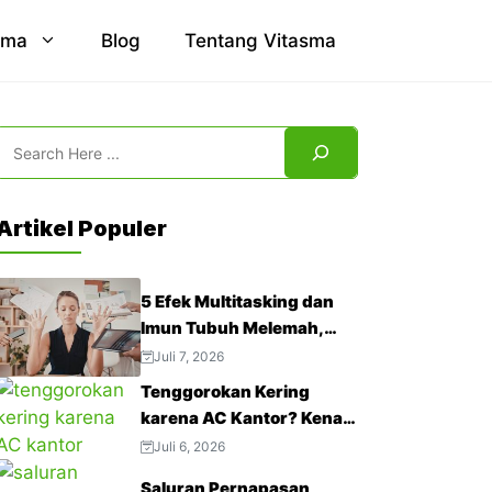
sma
Blog
Tentang Vitasma
Search
Artikel Populer
5 Efek Multitasking dan
Imun Tubuh Melemah,
Jangan Abaikan!
Juli 7, 2026
Tenggorokan Kering
karena AC Kantor? Kenali
4 Cara Mengatasinya
Juli 6, 2026
Saluran Pernapasan