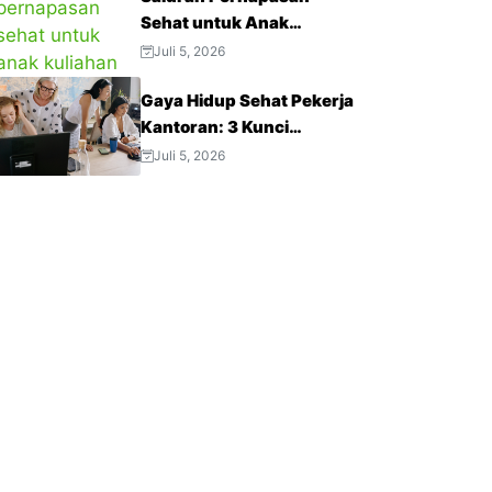
Sehat untuk Anak
Kuliahan: 3 Tips Menjaga
Juli 5, 2026
Napas Tetap Optimal di
Gaya Hidup Sehat Pekerja
Tengah Aktivitas Padat
Kantoran: 3 Kunci
Menjaga Produktivitas
Juli 5, 2026