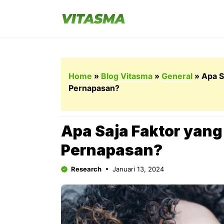
Langsung
ke
isi
Home
»
Blog Vitasma
»
General
»
Apa S
Pernapasan?
Apa Saja Faktor yan
Pernapasan?
Research
Januari 13, 2024