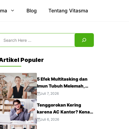
sma
Blog
Tentang Vitasma
Search
Artikel Populer
5 Efek Multitasking dan
Imun Tubuh Melemah,
Jangan Abaikan!
Juli 7, 2026
Tenggorokan Kering
karena AC Kantor? Kenali
4 Cara Mengatasinya
Juli 6, 2026