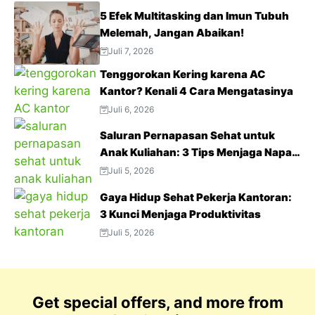
5 Efek Multitasking dan Imun Tubuh
Melemah, Jangan Abaikan!
Juli 7, 2026
Tenggorokan Kering karena AC
Kantor? Kenali 4 Cara Mengatasinya
Juli 6, 2026
Saluran Pernapasan Sehat untuk
Anak Kuliahan: 3 Tips Menjaga Napas
Tetap Optimal di Tengah Aktivitas
Juli 5, 2026
Padat
Gaya Hidup Sehat Pekerja Kantoran:
3 Kunci Menjaga Produktivitas
Juli 5, 2026
Get special offers, and more from