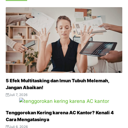
c
i
a
l
n
e
t
t
e
t
b
t
s
g
e
o
e
A
r
r
o
r
p
a
e
k
p
m
s
t
5 Efek Multitasking dan Imun Tubuh Melemah,
Jangan Abaikan!
Juli 7, 2026
Tenggorokan Kering karena AC Kantor? Kenali 4
Cara Mengatasinya
Juli 6, 2026