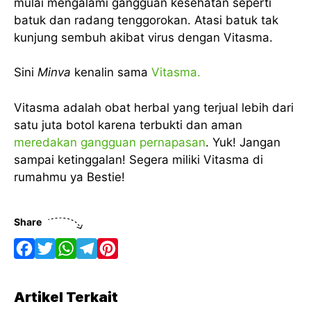
mulai mengalami gangguan kesehatan seperti
batuk dan radang tenggorokan. Atasi batuk tak
kunjung sembuh akibat virus dengan Vitasma.
Sini
Minva
kenalin sama
Vitasma.
Vitasma adalah obat herbal yang terjual lebih dari
satu juta botol karena terbukti dan aman
meredakan gangguan pernapasan
. Yuk! Jangan
sampai ketinggalan! Segera miliki Vitasma di
rumahmu ya Bestie!
Share
F
T
W
T
P
a
w
h
e
i
Artikel Terkait