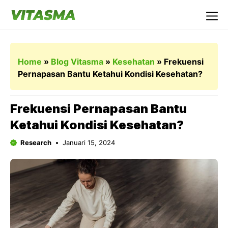
Langsung
ke
Me
isi
Home
»
Blog Vitasma
»
Kesehatan
»
Frekuensi
Pernapasan Bantu Ketahui Kondisi Kesehatan?
Frekuensi Pernapasan Bantu
Ketahui Kondisi Kesehatan?
Research
Januari 15, 2024