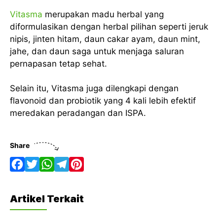
Vitasma
merupakan madu herbal yang
diformulasikan dengan herbal pilihan seperti jeruk
nipis, jinten hitam, daun cakar ayam, daun mint,
jahe, dan daun saga untuk menjaga saluran
pernapasan tetap sehat.
Selain itu, Vitasma juga dilengkapi dengan
flavonoid dan probiotik yang 4 kali lebih efektif
meredakan peradangan dan ISPA.
Share
F
T
W
T
P
a
w
h
e
i
Artikel Terkait
c
i
a
l
n