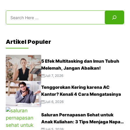
Search
Artikel Populer
5 Efek Multitasking dan Imun Tubuh
Melemah, Jangan Abaikan!
Juli 7, 2026
Tenggorokan Kering karena AC
Kantor? Kenali 4 Cara Mengatasinya
Juli 6, 2026
Saluran Pernapasan Sehat untuk
Anak Kuliahan: 3 Tips Menjaga Napas
Tetap Optimal di Tengah Aktivitas
Juli 5, 2026