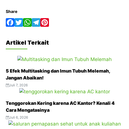
Share
F
T
W
T
P
a
w
h
e
i
Artikel Terkait
c
i
a
l
n
e
t
t
e
t
b
t
s
g
e
5 Efek Multitasking dan Imun Tubuh Melemah,
o
e
A
r
r
Jangan Abaikan!
o
r
p
a
e
Juli 7, 2026
k
p
m
s
t
Tenggorokan Kering karena AC Kantor? Kenali 4
Cara Mengatasinya
Juli 6, 2026