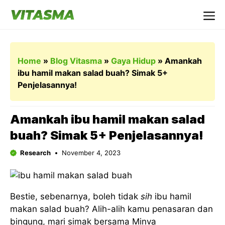
Langsung
ke
Me
isi
Home
»
Blog Vitasma
»
Gaya Hidup
»
Amankah
ibu hamil makan salad buah? Simak 5+
Penjelasannya!
Amankah ibu hamil makan salad
buah? Simak 5+ Penjelasannya!
Research
November 4, 2023
Bestie, sebenarnya, boleh tidak
sih
ibu hamil
makan salad buah? Alih-alih kamu penasaran dan
bingung, mari simak bersama Minva