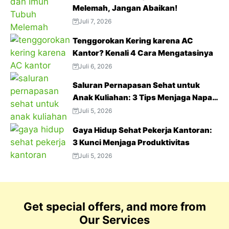
Melemah, Jangan Abaikan!
Juli 7, 2026
Tenggorokan Kering karena AC
Kantor? Kenali 4 Cara Mengatasinya
Juli 6, 2026
Saluran Pernapasan Sehat untuk
Anak Kuliahan: 3 Tips Menjaga Napas
Tetap Optimal di Tengah Aktivitas
Juli 5, 2026
Padat
Gaya Hidup Sehat Pekerja Kantoran:
3 Kunci Menjaga Produktivitas
Juli 5, 2026
Get special offers, and more from
Our Services