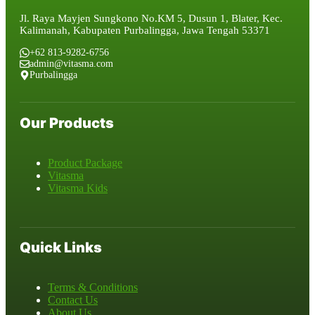
Jl. Raya Mayjen Sungkono No.KM 5, Dusun 1, Blater, Kec.
Kalimanah, Kabupaten Purbalingga, Jawa Tengah 53371
+62 813-9282-6756
admin@vitasma.com
Purbalingga
Our Products
Product Package
Vitasma
Vitasma Kids
Quick Links
Terms & Conditions
Contact Us
About Us