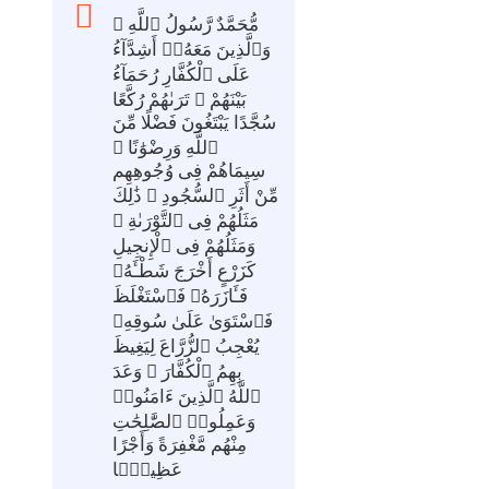
مُّحَمَّدٌ رَّسُولُ ٱللَّهِ ۚ
وَٱلَّذِينَ مَعَهُۥٓ أَشِدَّآءُ
عَلَى ٱلْكُفَّارِ رُحَمَآءُ
بَيْنَهُمْ ۖ تَرَىٰهُمْ رُكَّعًا
سُجَّدًا يَبْتَغُونَ فَضْلًا مِّنَ
ٱللَّهِ وَرِضْوَٰنًا ۖ
سِيمَاهُمْ فِى وُجُوهِهِم
مِّنْ أَثَرِ ٱلسُّجُودِ ۚ ذَٰلِكَ
مَثَلُهُمْ فِى ٱلتَّوْرَىٰةِ ۚ
وَمَثَلُهُمْ فِى ٱلْإِنجِيلِ
كَزَرْعٍ أَخْرَجَ شَطْـَٔهُۥ
فَـَٔازَرَهُۥ فَٱسْتَغْلَظَ
فَٱسْتَوَىٰ عَلَىٰ سُوقِهِۦ
يُعْجِبُ ٱلزُّرَّاعَ لِيَغِيظَ
بِهِمُ ٱلْكُفَّارَ ۗ وَعَدَ
ٱللَّهُ ٱلَّذِينَ ءَامَنُوا۟
وَعَمِلُوا۟ ٱلصَّٰلِحَٰتِ
مِنْهُم مَّغْفِرَةً وَأَجْرًا
عَظِيمًۢا