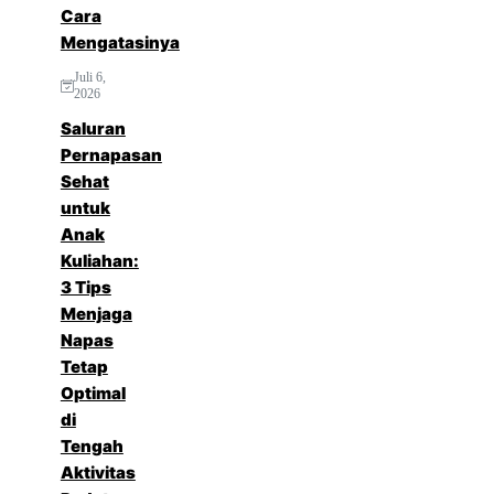
Cara
Mengatasinya
Juli 6,
2026
Saluran
Pernapasan
Sehat
untuk
Anak
Kuliahan:
3 Tips
Menjaga
Napas
Tetap
Optimal
di
Tengah
Aktivitas