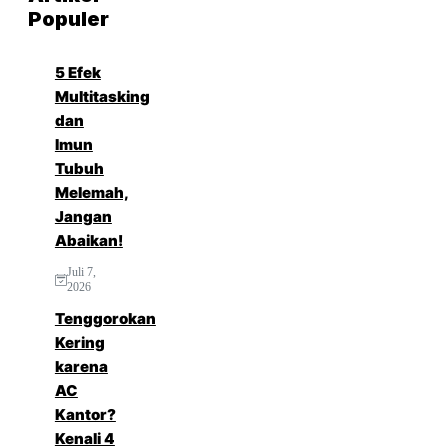
Populer
5 Efek
Multitasking
dan
Imun
Tubuh
Melemah,
Jangan
Abaikan!
Juli 7,
2026
Tenggorokan
Kering
karena
AC
Kantor?
Kenali 4