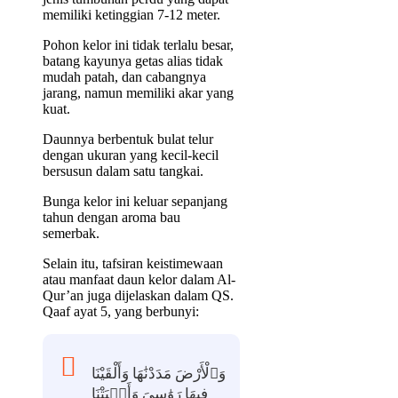
memiliki ketinggian 7-12 meter.
Pohon kelor ini tidak terlalu besar,
batang kayunya getas alias tidak
mudah patah, dan cabangnya
jarang, namun memiliki akar yang
kuat.
Daunnya berbentuk bulat telur
dengan ukuran yang kecil-kecil
bersusun dalam satu tangkai.
Bunga kelor ini keluar sepanjang
tahun dengan aroma bau
semerbak.
Selain itu, tafsiran keistimewaan
atau manfaat daun kelor dalam Al-
Qur’an juga dijelaskan dalam QS.
Qaaf ayat 5, yang berbunyi:
وَٱلْأَرْضَ مَدَدْنَٰهَا وَأَلْقَيْنَا
فِيهَا رَوَٰسِىَ وَأَنۢبَتْنَا