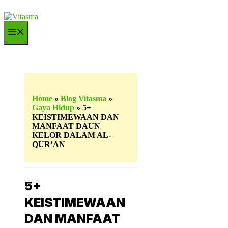
Langsung
ke
isi
Menu
Home
»
Blog Vitasma
»
Gaya Hidup
»
5+
KEISTIMEWAAN DAN
MANFAAT DAUN
KELOR DALAM AL-
QUR’AN
5+
KEISTIMEWAAN
DAN MANFAAT