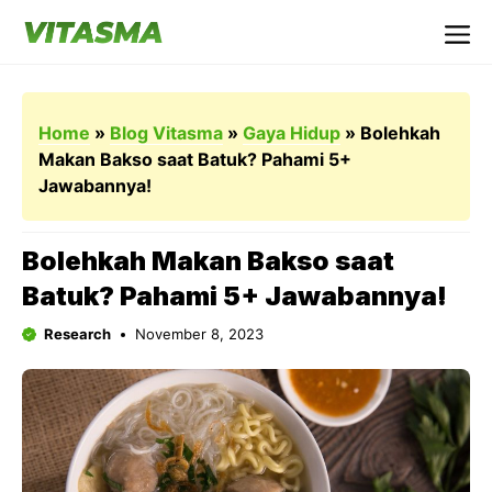
Langsung
ke
Me
isi
Home
»
Blog Vitasma
»
Gaya Hidup
»
Bolehkah
Makan Bakso saat Batuk? Pahami 5+
Jawabannya!
Bolehkah Makan Bakso saat
Batuk? Pahami 5+ Jawabannya!
Research
November 8, 2023