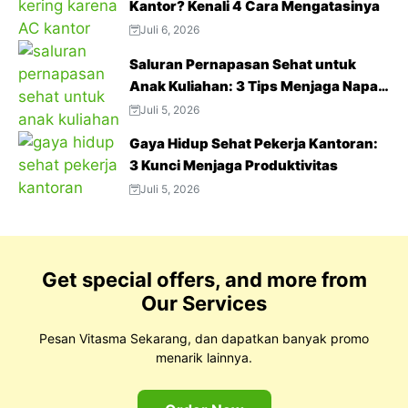
Kantor? Kenali 4 Cara Mengatasinya
Juli 6, 2026
Saluran Pernapasan Sehat untuk
Anak Kuliahan: 3 Tips Menjaga Napas
Tetap Optimal di Tengah Aktivitas
Juli 5, 2026
Padat
Gaya Hidup Sehat Pekerja Kantoran:
3 Kunci Menjaga Produktivitas
Juli 5, 2026
Get special offers, and more from
Our Services
Pesan Vitasma Sekarang, dan dapatkan banyak promo
menarik lainnya.