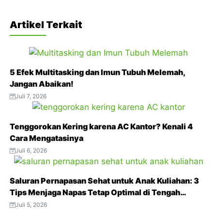
F
T
W
T
P
a
w
h
e
i
Artikel Terkait
c
i
a
l
n
e
t
t
e
t
b
t
s
g
e
5 Efek Multitasking dan Imun Tubuh Melemah,
o
e
A
r
r
Jangan Abaikan!
o
r
p
a
e
Juli 7, 2026
k
p
m
s
t
Tenggorokan Kering karena AC Kantor? Kenali 4
Cara Mengatasinya
Juli 6, 2026
Saluran Pernapasan Sehat untuk Anak Kuliahan: 3
Tips Menjaga Napas Tetap Optimal di Tengah
Aktivitas Padat
Juli 5, 2026