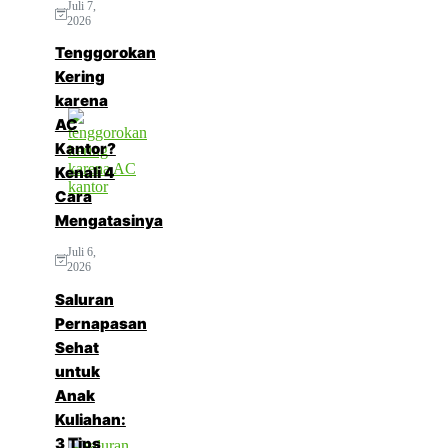
Juli 7,
2026
Tenggorokan
Kering
karena
AC
Kantor?
Kenali 4
Cara
Mengatasinya
Juli 6,
2026
Saluran
Pernapasan
Sehat
untuk
Anak
Kuliahan:
3 Tips