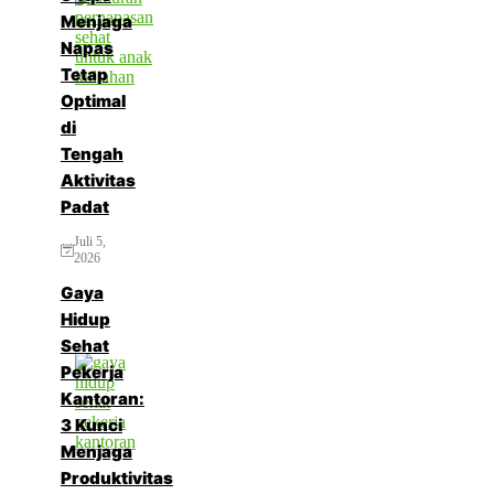
Menjaga
Napas
Tetap
Optimal
di
Tengah
Aktivitas
Padat
Juli 5,
2026
Gaya
Hidup
Sehat
Pekerja
Kantoran:
3 Kunci
Menjaga
Produktivitas