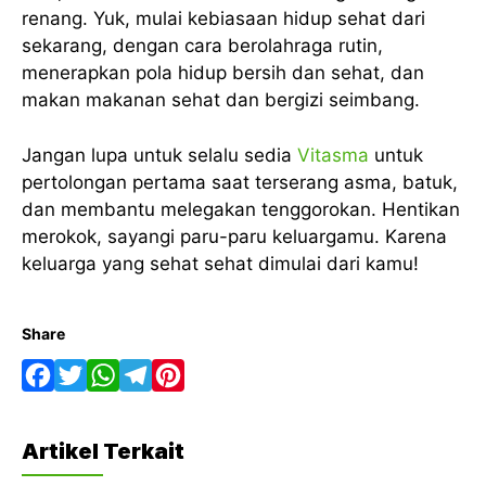
renang. Yuk, mulai kebiasaan hidup sehat dari
sekarang, dengan cara berolahraga rutin,
menerapkan pola hidup bersih dan sehat, dan
makan makanan sehat dan bergizi seimbang.
Jangan lupa untuk selalu sedia
Vitasma
untuk
pertolongan pertama saat terserang asma, batuk,
dan membantu melegakan tenggorokan. Hentikan
merokok, sayangi paru-paru keluargamu. Karena
keluarga yang sehat sehat dimulai dari kamu!
Share
F
T
W
T
P
a
w
h
e
i
Artikel Terkait
c
i
a
l
n