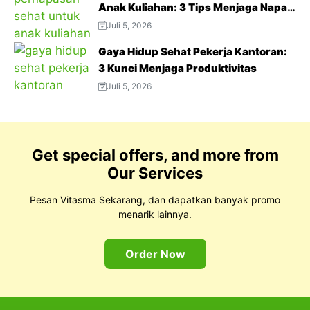
Anak Kuliahan: 3 Tips Menjaga Napas
Tetap Optimal di Tengah Aktivitas
Juli 5, 2026
Padat
Gaya Hidup Sehat Pekerja Kantoran:
3 Kunci Menjaga Produktivitas
Juli 5, 2026
Get special offers, and more from
Our Services
Pesan Vitasma Sekarang, dan dapatkan banyak promo
menarik lainnya.
Order Now