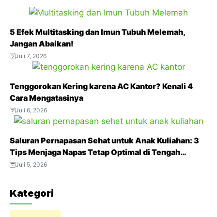
e
t
t
e
t
b
t
s
g
e
5 Efek Multitasking dan Imun Tubuh Melemah,
o
e
A
r
r
Jangan Abaikan!
o
r
p
a
e
Juli 7, 2026
k
p
m
s
t
Tenggorokan Kering karena AC Kantor? Kenali 4
Cara Mengatasinya
Juli 6, 2026
Saluran Pernapasan Sehat untuk Anak Kuliahan: 3
Tips Menjaga Napas Tetap Optimal di Tengah
Aktivitas Padat
Juli 5, 2026
Kategori