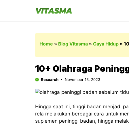
Langsung
ke
isi
Home
»
Blog Vitasma
»
Gaya Hidup
»
10
10+ Olahraga Peningg
Research
November 13, 2023
Hingga saat ini, tinggi badan menjadi p
rela melakukan berbagai cara untuk memi
suplemen peninggi badan, hingga melak