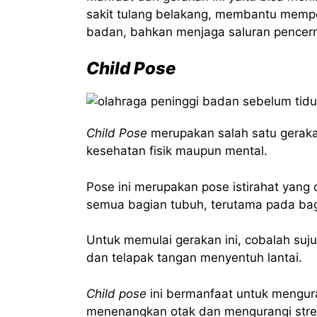
sakit tulang belakang, membantu mempe
badan, bahkan menjaga saluran pencern
Child Pose
Child Pose
merupakan salah satu geraka
kesehatan fisik maupun mental.
Pose ini merupakan pose istirahat yan
semua bagian tubuh, terutama pada bagi
Untuk memulai gerakan ini, cobalah suju
dan telapak tangan menyentuh lantai.
Child pose
ini bermanfaat untuk mengura
menenangkan otak dan mengurangi stres