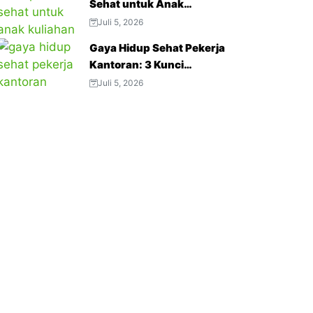
Sehat untuk Anak
Kuliahan: 3 Tips Menjaga
Juli 5, 2026
Napas Tetap Optimal di
Gaya Hidup Sehat Pekerja
Tengah Aktivitas Padat
Kantoran: 3 Kunci
Menjaga Produktivitas
Juli 5, 2026