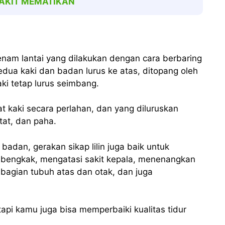
AKIT MEMATIKAN
senam lantai yang dilakukan dengan cara berbaring
edua kaki dan badan lurus ke atas, ditopang oleh
ki tetap lurus seimbang.
 kaki secara perlahan, dan yang diluruskan
tat, dan paha.
adan, gerakan sikap lilin juga baik untuk
 bengkak, mengatasi sakit kepala, menenangkan
e bagian tubuh atas dan otak, dan juga
api kamu juga bisa memperbaiki kualitas tidur