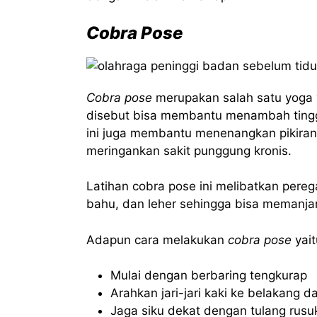
Cobra Pose
Cobra pose
merupakan salah satu yoga y
disebut bisa membantu menambah tinggi
ini juga membantu menenangkan pikiran
meringankan sakit punggung kronis.
Latihan cobra pose ini melibatkan per
bahu, dan leher sehingga bisa memanja
Adapun cara melakukan
cobra pose
yait
Mulai dengan berbaring tengkurap
Arahkan jari-jari kaki ke belakang 
Jaga siku dekat dengan tulang rusu