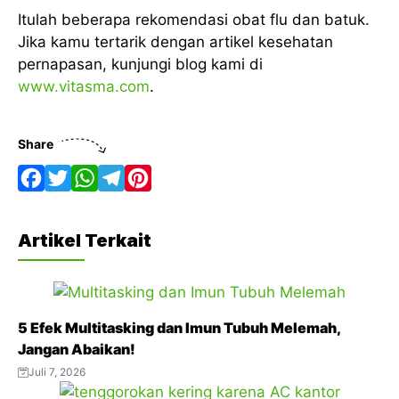
Itulah beberapa rekomendasi obat flu dan batuk.
Jika kamu tertarik dengan artikel kesehatan
pernapasan, kunjungi blog kami di
www.vitasma.com
.
Share
F
T
W
T
P
a
w
h
e
i
Artikel Terkait
c
i
a
l
n
e
t
t
e
t
b
t
s
g
e
5 Efek Multitasking dan Imun Tubuh Melemah,
o
e
A
r
r
Jangan Abaikan!
o
r
p
a
e
Juli 7, 2026
k
p
m
s