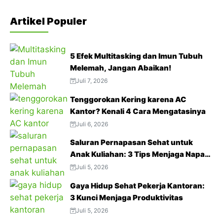
Artikel Populer
5 Efek Multitasking dan Imun Tubuh
Melemah, Jangan Abaikan!
Juli 7, 2026
Tenggorokan Kering karena AC
Kantor? Kenali 4 Cara Mengatasinya
Juli 6, 2026
Saluran Pernapasan Sehat untuk
Anak Kuliahan: 3 Tips Menjaga Napas
Tetap Optimal di Tengah Aktivitas
Juli 5, 2026
Padat
Gaya Hidup Sehat Pekerja Kantoran:
3 Kunci Menjaga Produktivitas
Juli 5, 2026