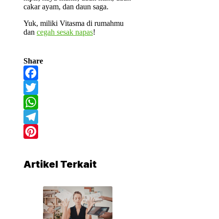
cakar ayam, dan daun saga.
Yuk, miliki Vitasma di rumahmu
dan
cegah sesak napas
!
Share
Facebook
Twitter
WhatsApp
Telegram
Pinterest
Artikel Terkait