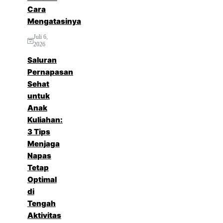
Cara
Mengatasinya
Juli 6,
2026
Saluran
Pernapasan
Sehat
untuk
Anak
Kuliahan:
3 Tips
Menjaga
Napas
Tetap
Optimal
di
Tengah
Aktivitas