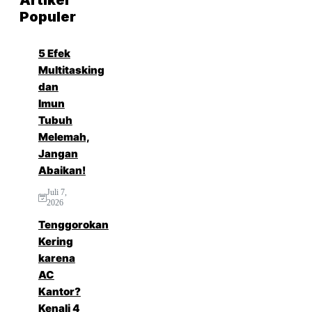
Populer
5 Efek
Multitasking
dan
Imun
Tubuh
Melemah,
Jangan
Abaikan!
Juli 7,
2026
Tenggorokan
Kering
karena
AC
Kantor?
Kenali 4