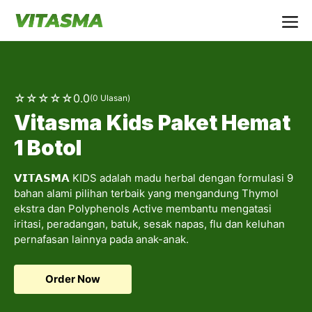
Langsung
ke
Me
isi
☆
☆
☆
☆
☆
0.0
(0 Ulasan)
Vitasma Kids Paket Hemat
1 Botol
𝗩𝗜𝗧𝗔𝗦𝗠𝗔 KIDS adalah madu herbal dengan formulasi 9
bahan alami pilihan terbaik yang mengandung Thymol
ekstra dan Polyphenols Active membantu mengatasi
iritasi, peradangan, batuk, sesak napas, flu dan keluhan
pernafasan lainnya pada anak-anak.
Order Now