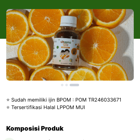
⭐ Sudah memiliki ijin BPOM : POM TR246033671
⭐ Tersertifikasi Halal LPPOM MUI
Komposisi Produk