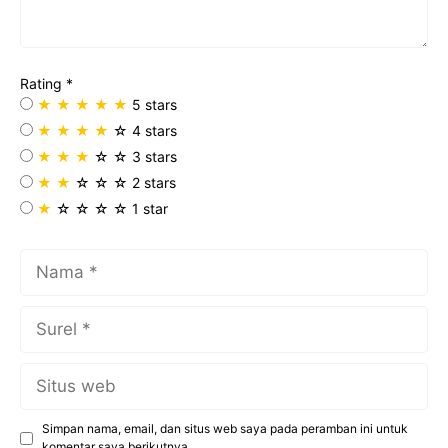
o
e
A
r
r
o
r
p
a
e
k
p
m
s
Rating
*
t
★
★
★
★
★
5 stars
★
★
★
★
☆
4 stars
★
★
★
☆
☆
3 stars
★
★
☆
☆
☆
2 stars
★
☆
☆
☆
☆
1 star
Nama
Surel
Situs
web
Simpan nama, email, dan situs web saya pada peramban ini untuk
komentar saya berikutnya.