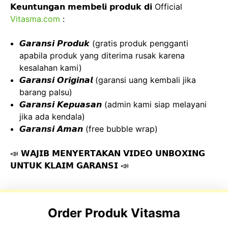
𝗞𝗲𝘂𝗻𝘁𝘂𝗻𝗴𝗮𝗻 𝗺𝗲𝗺𝗯𝗲𝗹𝗶 𝗽𝗿𝗼𝗱𝘂𝗸 𝗱𝗶 Official
Vitasma.com
:
𝙂𝙖𝙧𝙖𝙣𝙨𝙞 𝙋𝙧𝙤𝙙𝙪𝙠 (gratis produk pengganti
apabila produk yang diterima rusak karena
kesalahan kami)
𝙂𝙖𝙧𝙖𝙣𝙨𝙞 𝙊𝙧𝙞𝙜𝙞𝙣𝙖𝙡 (garansi uang kembali jika
barang palsu)
𝙂𝙖𝙧𝙖𝙣𝙨𝙞 𝙆𝙚𝙥𝙪𝙖𝙨𝙖𝙣 (admin kami siap melayani
jika ada kendala)
𝙂𝙖𝙧𝙖𝙣𝙨𝙞 𝘼𝙢𝙖𝙣 (free bubble wrap)
📣 𝗪𝗔𝗝𝗜𝗕 𝗠𝗘𝗡𝗬𝗘𝗥𝗧𝗔𝗞𝗔𝗡 𝗩𝗜𝗗𝗘𝗢 𝗨𝗡𝗕𝗢𝗫𝗜𝗡𝗚
𝗨𝗡𝗧𝗨𝗞 𝗞𝗟𝗔𝗜𝗠 𝗚𝗔𝗥𝗔𝗡𝗦𝗜 📣
Order Produk Vitasma