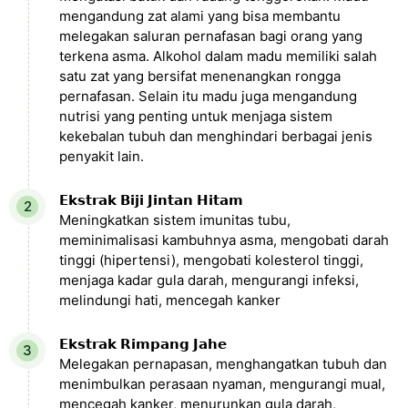
mengandung zat alami yang bisa membantu
melegakan saluran pernafasan bagi orang yang
terkena asma. Alkohol dalam madu memiliki salah
satu zat yang bersifat menenangkan rongga
pernafasan. Selain itu madu juga mengandung
nutrisi yang penting untuk menjaga sistem
kekebalan tubuh dan menghindari berbagai jenis
penyakit lain.
𝗘𝗸𝘀𝘁𝗿𝗮𝗸 𝗕𝗶𝗷𝗶 𝗝𝗶𝗻𝘁𝗮𝗻 𝗛𝗶𝘁𝗮𝗺
Meningkatkan sistem imunitas tubu,
meminimalisasi kambuhnya asma, mengobati darah
tinggi (hipertensi), mengobati kolesterol tinggi,
menjaga kadar gula darah, mengurangi infeksi,
melindungi hati, mencegah kanker
𝗘𝗸𝘀𝘁𝗿𝗮𝗸 𝗥𝗶𝗺𝗽𝗮𝗻𝗴 𝗝𝗮𝗵𝗲
Melegakan pernapasan, menghangatkan tubuh dan
menimbulkan perasaan nyaman, mengurangi mual,
mencegah kanker, menurunkan gula darah,