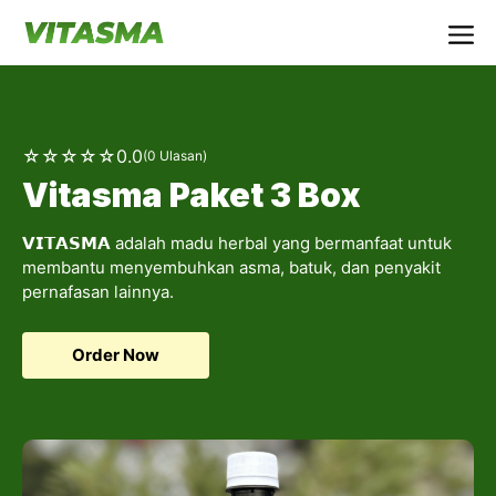
Langsung
ke
Me
isi
☆
☆
☆
☆
☆
0.0
(0 Ulasan)
Vitasma Paket 3 Box
𝗩𝗜𝗧𝗔𝗦𝗠𝗔 adalah madu herbal yang bermanfaat untuk
membantu menyembuhkan asma, batuk, dan penyakit
pernafasan lainnya.
Order Now