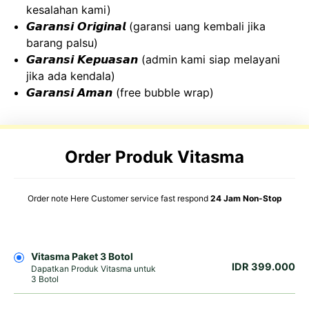
kesalahan kami)
𝙂𝙖𝙧𝙖𝙣𝙨𝙞 𝙊𝙧𝙞𝙜𝙞𝙣𝙖𝙡 (garansi uang kembali jika
barang palsu)
𝙂𝙖𝙧𝙖𝙣𝙨𝙞 𝙆𝙚𝙥𝙪𝙖𝙨𝙖𝙣 (admin kami siap melayani
jika ada kendala)
𝙂𝙖𝙧𝙖𝙣𝙨𝙞 𝘼𝙢𝙖𝙣 (free bubble wrap)
Order Produk Vitasma
Order note Here Customer service fast respond
24 Jam Non-Stop
Vitasma Paket 3 Botol
IDR 399.000
Dapatkan Produk Vitasma untuk
3 Botol