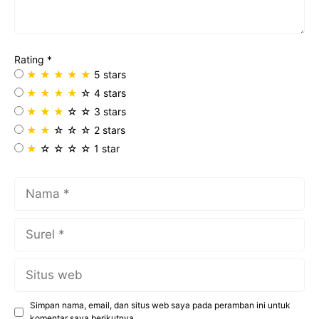
o
e
A
r
r
o
r
p
a
e
k
p
m
s
Rating
*
t
★
★
★
★
★
5 stars
★
★
★
★
☆
4 stars
★
★
★
☆
☆
3 stars
★
★
☆
☆
☆
2 stars
★
☆
☆
☆
☆
1 star
Nama
Surel
Situs
web
Simpan nama, email, dan situs web saya pada peramban ini untuk
komentar saya berikutnya.