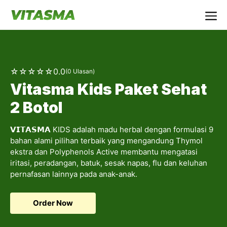
Langsung
ke
Me
isi
☆
☆
☆
☆
☆
0.0
(0 Ulasan)
Vitasma Kids Paket Sehat
2 Botol
𝗩𝗜𝗧𝗔𝗦𝗠𝗔 KIDS adalah madu herbal dengan formulasi 9
bahan alami pilihan terbaik yang mengandung Thymol
ekstra dan Polyphenols Active membantu mengatasi
iritasi, peradangan, batuk, sesak napas, flu dan keluhan
pernafasan lainnya pada anak-anak.
Order Now