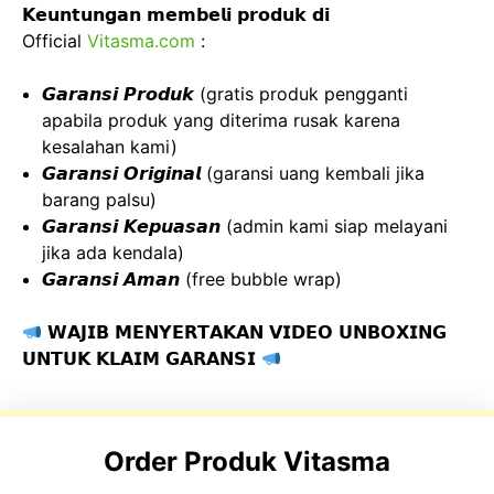
𝗞𝗲𝘂𝗻𝘁𝘂𝗻𝗴𝗮𝗻 𝗺𝗲𝗺𝗯𝗲𝗹𝗶 𝗽𝗿𝗼𝗱𝘂𝗸 𝗱𝗶
Official
Vitasma.com
:
𝙂𝙖𝙧𝙖𝙣𝙨𝙞 𝙋𝙧𝙤𝙙𝙪𝙠 (gratis produk pengganti
apabila produk yang diterima rusak karena
kesalahan kami)
𝙂𝙖𝙧𝙖𝙣𝙨𝙞 𝙊𝙧𝙞𝙜𝙞𝙣𝙖𝙡 (garansi uang kembali jika
barang palsu)
𝙂𝙖𝙧𝙖𝙣𝙨𝙞 𝙆𝙚𝙥𝙪𝙖𝙨𝙖𝙣 (admin kami siap melayani
jika ada kendala)
𝙂𝙖𝙧𝙖𝙣𝙨𝙞 𝘼𝙢𝙖𝙣 (free bubble wrap)
𝗪𝗔𝗝𝗜𝗕 𝗠𝗘𝗡𝗬𝗘𝗥𝗧𝗔𝗞𝗔𝗡 𝗩𝗜𝗗𝗘𝗢 𝗨𝗡𝗕𝗢𝗫𝗜𝗡𝗚
𝗨𝗡𝗧𝗨𝗞 𝗞𝗟𝗔𝗜𝗠 𝗚𝗔𝗥𝗔𝗡𝗦𝗜
Order Produk Vitasma