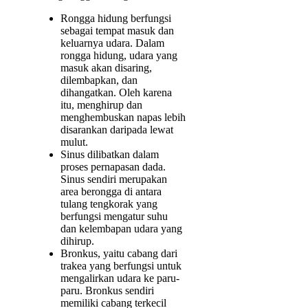
Rongga hidung berfungsi
sebagai tempat masuk dan
keluarnya udara. Dalam
rongga hidung, udara yang
masuk akan disaring,
dilembapkan, dan
dihangatkan. Oleh karena
itu, menghirup dan
menghembuskan napas lebih
disarankan daripada lewat
mulut.
Sinus dilibatkan dalam
proses pernapasan dada.
Sinus sendiri merupakan
area berongga di antara
tulang tengkorak yang
berfungsi mengatur suhu
dan kelembapan udara yang
dihirup.
Bronkus, yaitu cabang dari
trakea yang berfungsi untuk
mengalirkan udara ke paru-
paru. Bronkus sendiri
memiliki cabang terkecil