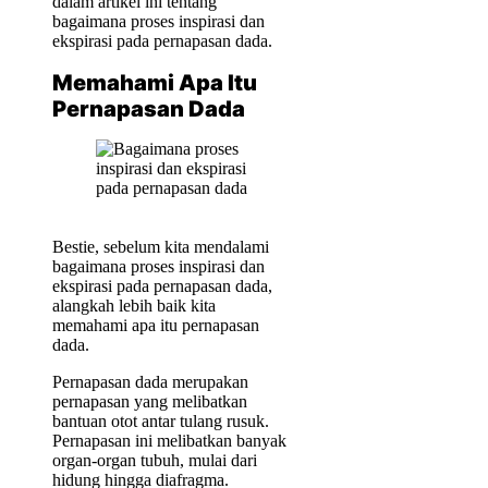
dalam artikel ini tentang
bagaimana proses inspirasi dan
ekspirasi pada pernapasan dada.
Memahami Apa Itu
Pernapasan Dada
Bestie, sebelum kita mendalami
bagaimana proses inspirasi dan
ekspirasi pada pernapasan dada,
alangkah lebih baik kita
memahami apa itu pernapasan
dada.
Pernapasan dada merupakan
pernapasan yang melibatkan
bantuan otot antar tulang rusuk.
Pernapasan ini melibatkan banyak
organ-organ tubuh, mulai dari
hidung hingga diafragma.