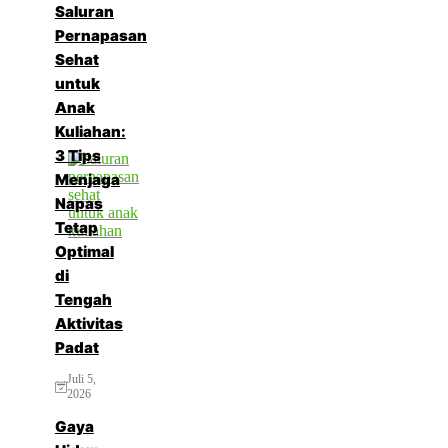
Saluran
Pernapasan
Sehat
untuk
Anak
Kuliahan:
3 Tips
Menjaga
Napas
Tetap
Optimal
di
Tengah
Aktivitas
Padat
Juli 5,
2026
Gaya