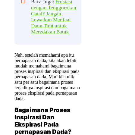
Baca Juga:
Frustasi
dengan Tenggorokan
Gatal? Jangan
Lewatkan Manfaat
Daun Timi untuk
Meredakan Batuk
Nah, setelah memahami apa itu
pernapasan dada, kita akan lebih
mudah memahami bagaimana
proses inspirasi dan ekspirasi pada
pernapasan dada. Mari kita ulik
satu per satu bagaimana proses
terjadinya inspirasi dan bagaimana
proses ekspirasi pada pernapasan
dada.
Bagaimana Proses
Inspirasi Dan
Ekspirasi Pada
pernapasan Dada?