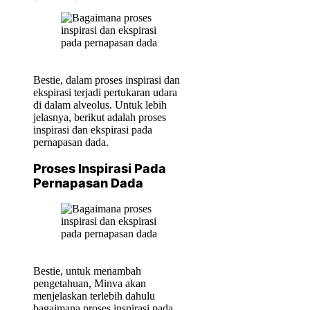
Bestie, dalam proses inspirasi dan
ekspirasi terjadi pertukaran udara
di dalam alveolus. Untuk lebih
jelasnya, berikut adalah proses
inspirasi dan ekspirasi pada
pernapasan dada.
Proses Inspirasi Pada
Pernapasan Dada
Bestie, untuk menambah
pengetahuan, Minva akan
menjelaskan terlebih dahulu
bagaimana proses inspirasi pada