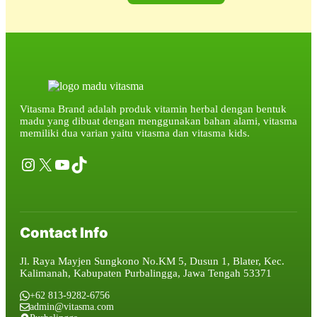
Vitasma Brand adalah produk vitamin herbal dengan bentuk
madu yang dibuat dengan menggunakan bahan alami, vitasma
memiliki dua varian yaitu vitasma dan vitasma kids.
Instagram
X
YouTube
TikTok
Contact Info
Jl. Raya Mayjen Sungkono No.KM 5, Dusun 1, Blater, Kec.
Kalimanah, Kabupaten Purbalingga, Jawa Tengah 53371
+62 813-9282-6756
admin@vitasma.com