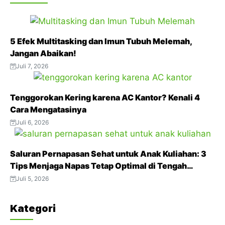
c
i
a
l
n
e
t
t
e
t
b
t
s
g
e
5 Efek Multitasking dan Imun Tubuh Melemah,
o
e
A
r
r
Jangan Abaikan!
o
r
p
a
e
Juli 7, 2026
k
p
m
s
t
Tenggorokan Kering karena AC Kantor? Kenali 4
Cara Mengatasinya
Juli 6, 2026
Saluran Pernapasan Sehat untuk Anak Kuliahan: 3
Tips Menjaga Napas Tetap Optimal di Tengah
Aktivitas Padat
Juli 5, 2026
Kategori