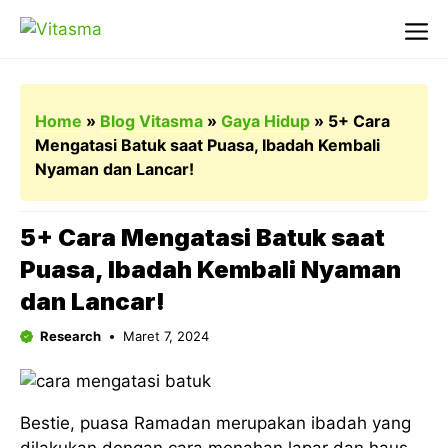
Langsung
ke
Me
isi
Home
»
Blog Vitasma
»
Gaya Hidup
»
5+ Cara
Mengatasi Batuk saat Puasa, Ibadah Kembali
Nyaman dan Lancar!
5+ Cara Mengatasi Batuk saat
Puasa, Ibadah Kembali Nyaman
dan Lancar!
Research
Maret 7, 2024
Bestie, puasa Ramadan merupakan ibadah yang
dilakukan dengan cara menahan lapar dan haus