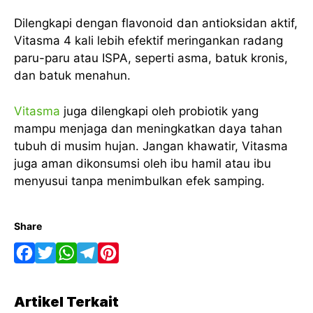
Dilengkapi dengan flavonoid dan antioksidan aktif,
Vitasma 4 kali lebih efektif meringankan radang
paru-paru atau ISPA, seperti asma, batuk kronis,
dan batuk menahun.
Vitasma
juga dilengkapi oleh probiotik yang
mampu menjaga dan meningkatkan daya tahan
tubuh di musim hujan. Jangan khawatir, Vitasma
juga aman dikonsumsi oleh ibu hamil atau ibu
menyusui tanpa menimbulkan efek samping.
Share
F
T
W
T
P
a
w
h
e
i
Artikel Terkait