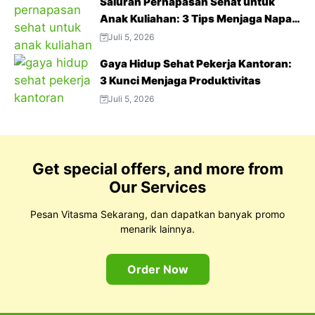
Saluran Pernapasan Sehat untuk
Anak Kuliahan: 3 Tips Menjaga Napas
Tetap Optimal di Tengah Aktivitas
Juli 5, 2026
Padat
Gaya Hidup Sehat Pekerja Kantoran:
3 Kunci Menjaga Produktivitas
Juli 5, 2026
Get special offers, and more from
Our Services
Pesan Vitasma Sekarang, dan dapatkan banyak promo
menarik lainnya.
Order Now