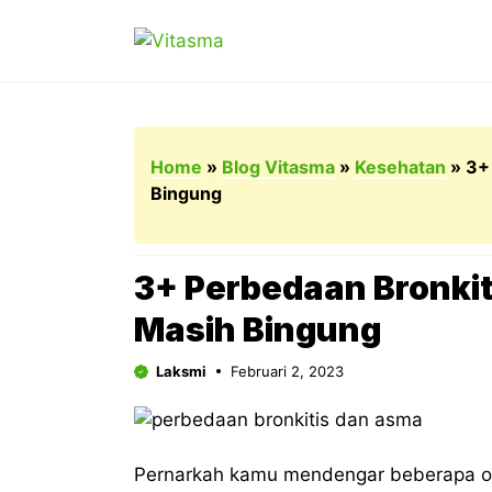
Langsung
ke
isi
Home
»
Blog Vitasma
»
Kesehatan
»
3+
Bingung
3+ Perbedaan Bronkit
Masih Bingung
Laksmi
Februari 2, 2023
Pernarkah kamu mendengar beberapa or