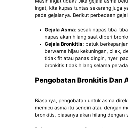
Masih ingat tidak? Jika gejala asma bel
ingat, kita kupas tuntas sekarang juga
pada gejalanya. Berikut perbedaan gejal
Gejala Asma
: sesak napas tiba-tib
napas akan hilang saat diberi bronk
Gejala Bronkitis
: batuk berkepanj
berwarna hijau kekuningan, pilek, d
tidak fit atau panas dingin, nyeri p
bronkitis tidak hilang selama pera
Pengobatan Bronkitis Dan
Biasanya, pengobatan untuk asma direk
memicu asma itu sendiri atau dengan mem
bronkitis, biasanya akan hilang dengan 