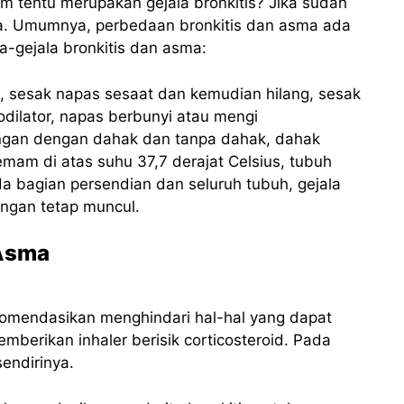
um tentu merupakan gejala bronkitis? Jika sudah
 ya. Umumnya, perbedaan bronkitis dan asma ada
a-gejala bronkitis dan asma:
a, sesak napas sesaat dan kemudian hilang, sesak
odilator, napas berbunyi atau mengi
angan dengan dahak dan tanpa dahak, dahak
emam di atas suhu 37,7 derajat Celsius, tubuh
ada bagian persendian dan seluruh tubuh, gejala
dangan tetap muncul.
 Asma
omendasikan menghindari hal-hal yang dapat
berikan inhaler berisik corticosteroid. Pada
sendirinya.