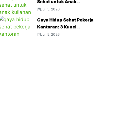
Sehat untuk Anak
Kuliahan: 3 Tips Menjaga
Juli 5, 2026
Napas Tetap Optimal di
Gaya Hidup Sehat Pekerja
Tengah Aktivitas Padat
Kantoran: 3 Kunci
Menjaga Produktivitas
Juli 5, 2026