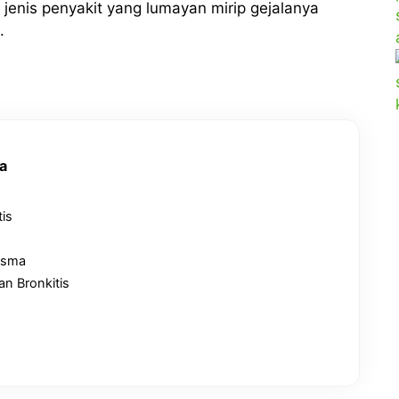
enis penyakit yang lumayan mirip gejalanya
n.
a
is
Asma
n Bronkitis