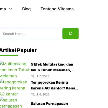
sma
Blog
Tentang Vitasma
Search
Artikel Populer
5 Efek Multitasking dan
Imun Tubuh Melemah,
Jangan Abaikan!
Juli 7, 2026
Tenggorokan Kering
karena AC Kantor? Kenali
4 Cara Mengatasinya
Juli 6, 2026
Saluran Pernapasan