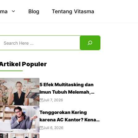
sma
Blog
Tentang Vitasma
Search
Artikel Populer
5 Efek Multitasking dan
Imun Tubuh Melemah,
Jangan Abaikan!
Juli 7, 2026
Tenggorokan Kering
karena AC Kantor? Kenali
4 Cara Mengatasinya
Juli 6, 2026