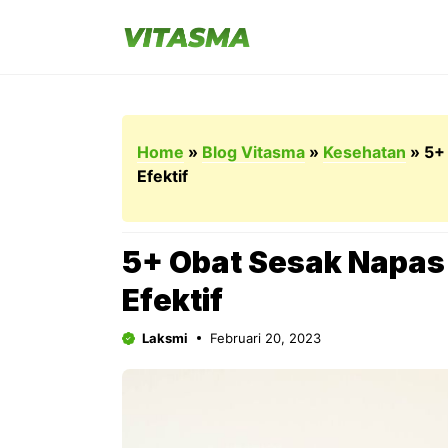
Langsung
ke
isi
Home
»
Blog Vitasma
»
Kesehatan
»
5+
Efektif
5+ Obat Sesak Napas 
Efektif
Laksmi
Februari 20, 2023